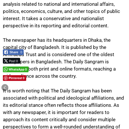
analysis related to national and international affairs,
politics, economics, culture, and other topics of public
interest. It takes a conservative and nationalist
perspective in its reporting and editorial content.
The newspaper has its headquarters in Dhaka, the
capital city of Bangladesh. It is published by the
Share
0
Amirabad Trust and is considered one of the oldest
Post 0
newspapers in Bangladesh. The Daily Sangram is
available in both print and online formats, reaching a
WhatsApp
0
wide audience across the country.
Pinterest
0
It is worth noting that The Daily Sangram has been
associated with political and ideological affiliations, and
its editorial stance often reflects those affiliations. As
with any newspaper, it is important for readers to
approach its content critically and consider multiple
perspectives to form a well-rounded understanding of